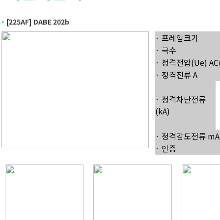
[225AF] DABE 202b
· 프레임크기
· 극수
· 정격전압(Ue) AC(
· 정격전류 A
· 정격차단전류
(kA)
· 정격감도전류 mA
· 인증