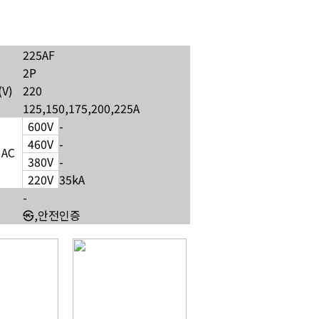
225AF
2P
V)
220
125,150,175,200,225A
600V
-
460V
-
AC
380V
-
220V
35kA
-
㉿,안전인증